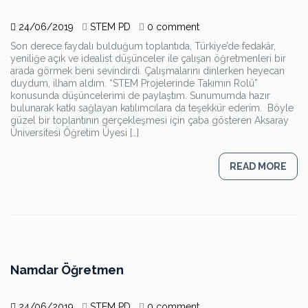
24/06/2019
STEM PD
0 comment
Son derece faydalı bulduğum toplantıda, Türkiye’de fedakâr,
yeniliğe açık ve idealist düşünceler ile çalışan öğretmenleri bir
arada görmek beni sevindirdi. Çalışmalarını dinlerken heyecan
duydum, ilham aldım. “STEM Projelerinde Takımın Rolü”
konusunda düşüncelerimi de paylaştım. Sunumumda hazır
bulunarak katkı sağlayan katılımcılara da teşekkür ederim. Böyle
güzel bir toplantının gerçekleşmesi için çaba gösteren Aksaray
Üniversitesi Öğretim Üyesi […]
READ MORE
Namdar Öğretmen
24/06/2019
STEM PD
0 comment