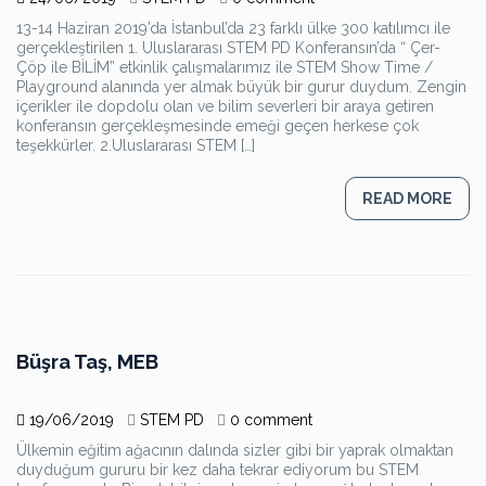
13-14 Haziran 2019’da İstanbul’da 23 farklı ülke 300 katılımcı ile
gerçekleştirilen 1. Uluslararası STEM PD Konferansın’da “ Çer-
Çöp ile BİLİM” etkinlik çalışmalarımız ile STEM Show Time /
Playground alanında yer almak büyük bir gurur duydum. Zengin
içerikler ile dopdolu olan ve bilim severleri bir araya getiren
konferansın gerçekleşmesinde emeği geçen herkese çok
teşekkürler. 2.Uluslararası STEM […]
READ MORE
Büşra Taş, MEB
19/06/2019
STEM PD
0 comment
Ülkemin eğitim ağacının dalında sizler gibi bir yaprak olmaktan
duyduğum gururu bir kez daha tekrar ediyorum bu STEM