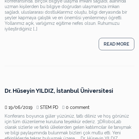
konferansında. Birçok bilgiye ulaşma imkanı sağladı, alanında
uzman kişilerden bu bilgiye doğrudan ulaşmamıza imkan
sağladı, uluslararası dostluklarımız oluştu, bilgi deryasında bir
şeyler kapmaya çalıştık ve en önemlisi yenilenmeyi öğretti.
Yollarımız açık, varlığımız eğitime nefes olsun. Ruhumuzu
iyileştirdiğiniz […]
READ MORE
Dr. Hüseyin YILDIZ, İstanbul Üniversitesi
19/06/2019
STEM PD
0 comment
Konferans boyunca güler yüzünüz, tatlı diliniz ve hoş görünüz
için tüm düzenleme kuruluna teşekkür ederiz. 3DRoboLab
olarak sizlerle ve farklı ülkelerden gelen katılımcılar ile tanışmak
ve bilgi paylaşımında bulunmak bizleri çok mutlu etti. Yeni
etkinliklerde tekrar buluşmak üzere. Dr. Hüseyin YILDIZ,