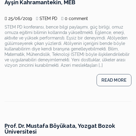
Ayşin Kahramantekin, MEB
25/06/2019
STEM PD
0 comment
STEM PD konferansı, bence bilgi paylaşımı, güç birliği, omuz
omuza eğitimi bilimin kollarında yükseltmekti. Eğlence, enerji,
aktivite ve yüksek performanstı. Eşsiz bir deneyimdi. Atölyeden
gülümseyerek çıkan yüzlerdi. Atölyenin içeriğini bende böyle
kullanabilirim diye kendi branşına genelleyebilmekti. Bilim,
Matematik, Mühendislik, Teknoloji (STEM) böyle ilişkilendirilebilir
ve uygulanabiliri deneyimlemekti. Yeni dostluklar, ülkeler arası
vizyon zincirini kurabilmekti. Azeri meslektaşları […]
READ MORE
Prof. Dr. Mustafa Böyükata, Yozgat Bozok
Üniversitesi