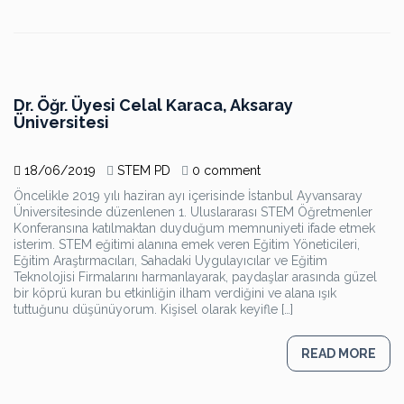
Dr. Öğr. Üyesi Celal Karaca, Aksaray
Üniversitesi
18/06/2019
STEM PD
0 comment
Öncelikle 2019 yılı haziran ayı içerisinde İstanbul Ayvansaray
Üniversitesinde düzenlenen 1. Uluslararası STEM Öğretmenler
Konferansına katılmaktan duyduğum memnuniyeti ifade etmek
isterim. STEM eğitimi alanına emek veren Eğitim Yöneticileri,
Eğitim Araştırmacıları, Sahadaki Uygulayıcılar ve Eğitim
Teknolojisi Firmalarını harmanlayarak, paydaşlar arasında güzel
bir köprü kuran bu etkinliğin ilham verdiğini ve alana ışık
tuttuğunu düşünüyorum. Kişisel olarak keyifle […]
READ MORE